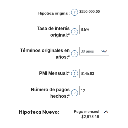
un
$0
monto
y
$350,000.00
?
Hipoteca original
:
entre
$250,000,000
$0
y
Tasa de interés
?
$250,000,000
original
:
*
Ingresa
un
monto
Términos originales en
?
entre
años
:
*
0%
y
PMI Mensual
:
*
Ingresa
?
50%
un
monto
Número de pagos
entre
?
hechos
:
*
Ingresa
$0.00
un
y
monto
Hipoteca Nuevo:
Pago mensual
$5,000.00
entre
$2,873.48
1