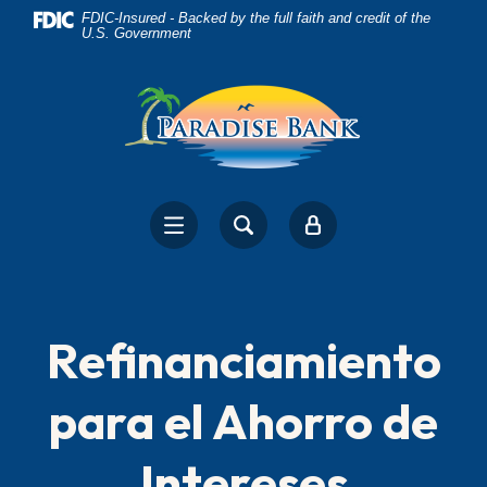
Home
Download
FDIC-Insured - Backed by the full faith and credit of the
U.S. Government
Skip
Acrobat
to
Reader
main
5.0
content
or
Skip
higher
to
to
footer
view
.pdf
files.
Refinanciamiento
para el Ahorro de
Intereses