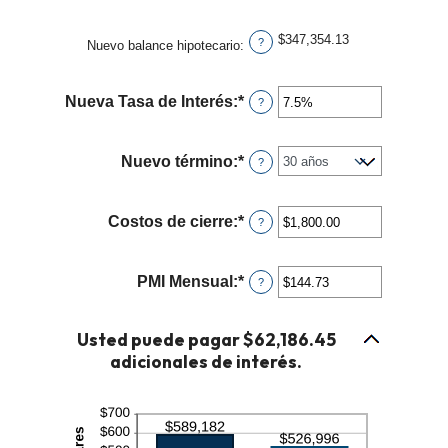
y
360
$347,354.13
?
Nuevo balance hipotecario
:
Nueva Tasa de Interés
:
*
Ingresa
?
un
monto
Nuevo término
:
*
?
entre
0%
y
Costos de cierre
:
*
Ingresa
?
50%
un
monto
PMI Mensual
:
*
Ingresa
?
entre
un
$0.00
monto
Usted puede pagar $62,186.45
y
entre
adicionales de interés.
$100,000.00
$0.00
y
$5,000.00