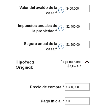
Valor del avalúo de la
?
casa
:
*
Ingresa
un
monto
Impuestos anuales de
?
entre
la propiedad
:
*
Ingresa
$0
un
y
monto
Seguro anual de la
$250,000,000
?
entre
casa
:
*
Ingresa
$0.00
un
y
monto
Hipoteca
Pago mensual
$100,000.00
entre
$3,137.03
Original:
$0.00
y
$100,000.00
Precio de compra
:
*
Ingresa
un
monto
Pago inicial
:
*
Ingresa
entre